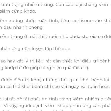
 tình trạng nhiễm trùng. Còn các loại kháng viêm 
giảm cứng khớp.
êm xương khớp mãn tính, tiêm cortisone vào khớp
m đau nhanh chóng.
iễm trùng ở mắt thì thuốc nhỏ chứa steroid sẽ đư
phản ứng nên luyện tập thể dục
ao hay vật lý trị liệu rất cần thiết khi điều trị bệ
g khớp từ đó giúp tăng hiệu quả điều trị.
được điều trị khỏi, nhưng thời gian khỏi bệnh lại
 có thể khỏi bệnh chỉ sau vài ngày, vài tuần hoặc c
lại rất dễ tái phát do tình trạng viêm nhiễm ở ti
ểm. Vì vậy, người bệnh viêm khớp phản ứng cần ph