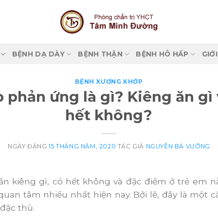
BỆNH DẠ DÀY
BỆNH THẬN
BỆNH HÔ HẤP
GIỚ
BỆNH XƯƠNG KHỚP
phản ứng là gì? Kiêng ăn gì 
hết không?
NGÀY ĐĂNG
15 THÁNG NĂM, 2020
TÁC GIẢ
NGUYỄN BÁ VƯỠNG
n kiêng gì, có hết không và đặc điểm ở trẻ em 
uan tâm nhiều nhất hiện nay. Bởi lẽ, đây là một 
đặc thù.