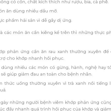
ng có cồn, chất kích thích như rượu, bia, cà phê.
món ăn dùng nhiều dầu mỡ.
c phẩm hải sản vì dễ gây dị ứng.
à các món ăn cần kiêng kể trên thì những thực p
ớp phản ứng cần ăn rau xanh thường xuyên để 
trợ cho khớp nhanh hồi phục.
 dùng nhiều các món có gừng, hành, nghệ hay tỏi
 sẽ giúp giảm đau an toàn cho bệnh nhân.
m thức uống thường xuyên vì trà xanh nổi tiếng 
uả.
ngày những người bệnh viêm khớp phản ứng cũn
húc đẩy nhanh quá trình hồi phục của khớp và giả