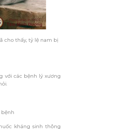
ã cho thấy, tỷ lệ nam bị
 với các bệnh lý xương
ỏi.
a bệnh
thuốc kháng sinh thông