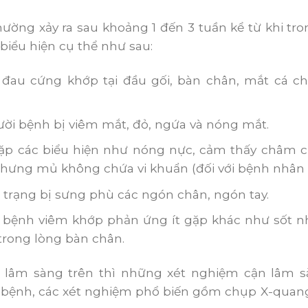
ờng xảy ra sau khoảng 1 đến 3 tuần kể từ khi tro
biểu hiện cụ thể như sau:
 đau cứng khớp tại đầu gối, bàn chân, mắt cá ch
ời bệnh bị viêm mắt, đỏ, ngứa và nóng mắt.
ặp các biểu hiện như nóng nực, cảm thấy châm ch
nhưng mủ không chứa vi khuẩn (đối với bệnh nhân
 trạng bị sưng phù các ngón chân, ngón tay.
 bệnh viêm khớp phản ứng ít gặp khác như sốt nh
trong lòng bàn chân.
 lâm sàng trên thì những xét nghiệm cận lâm s
 bệnh, các xét nghiệm phổ biến gồm chụp X-quang