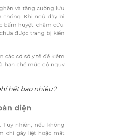
nghẽn và tăng cường lưu
 chóng. Khi ngủ dậy bị
uốc bấm huyệt, châm cứu.
hưa được trang bị kiến
n các cơ sở y tế để kiểm
p và hạn chế mức độ nguy
hí hết bao nhiêu?
oàn diện
. Tuy nhiên, nếu không
m chí gây liệt hoặc mất