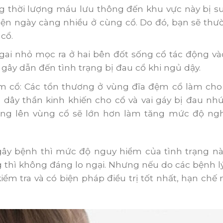
g thời lượng máu lưu thông đến khu vực này bị su
ện ngày càng nhiều ở cùng cổ. Do đó, bạn sẽ thư
cổ.
 gai nhỏ mọc ra ở hai bên đốt sống cổ tác động 
ây dẫn đến tình trạng bị đau cổ khi ngủ dậy.
ệm cổ: Các tổn thương ở vùng đĩa đệm cổ làm cho
 dây thần kinh khiến cho cổ và vai gáy bị đau nhứ
động lên vùng cổ sẽ lớn hơn làm tăng mức độ ng
ây bệnh thì mức độ nguy hiểm của tình trạng này
thì không đáng lo ngại. Nhưng nếu do các bệnh lý 
kiểm tra và có biện pháp điều trị tốt nhất, hạn c