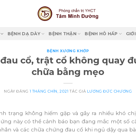
BỆNH DẠ DÀY
BỆNH THẬN
BỆNH HÔ HẤP
GIỚ
BỆNH XƯƠNG KHỚP
 đau cổ, trật cổ không quay đ
chữa bằng mẹo
NGÀY ĐĂNG
1 THÁNG CHÍN, 2021
TÁC GIẢ
LƯƠNG ĐỨC CHƯƠNG
ình trạng không hiếm gặp và gây ra nhiều khó ch
chứng này có thể cảnh báo bạn đang mắc một số 
hân và các chữa chứng đau cổ khi ngủ dậy qua bài 