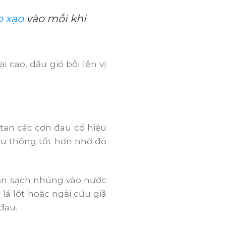
o xạo
vào mỗi khi
 cao, dầu gió bôi lên vị
tan các cơn đau cổ hiệu
ưu thông tốt hơn nhờ đó
khăn sạch nhúng vào nước
 lá lốt hoặc ngải cứu giã
đau.