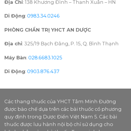
Địa Chỉ
: 138 Khương Đình – Thanh Xuân – HN
Di Động
:
0983.34.0246
PHÒNG CHẨN TRỊ YHCT AN DƯỢC
Địa chỉ
: 325/19 Bạch Đằng, P. 15, Q. Bình Thạnh
Máy Bàn
:
028.6683.1025
Di Động
:
0903.876.437
Các thang thuốc của YHCT Tâm Minh Đường
được bào chế dựa trên các bài thuốc cổ phương
quy định trong Dược Điển Việt Nam 5. Các bài
thuốc được lưu hành nội bộ chỉ sử dụng cho