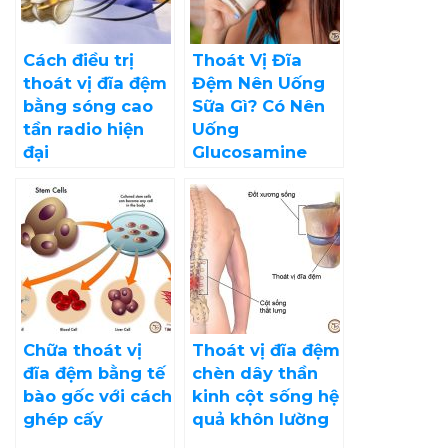
Cách điều trị
Thoát Vị Đĩa
thoát vị đĩa đệm
Đệm Nên Uống
bằng sóng cao
Sữa Gì? Có Nên
tần radio hiện
Uống
đại
Glucosamine
Chữa thoát vị
Thoát vị đĩa đệm
đĩa đệm bằng tế
chèn dây thần
bào gốc với cách
kinh cột sống hệ
ghép cấy
quả khôn lường