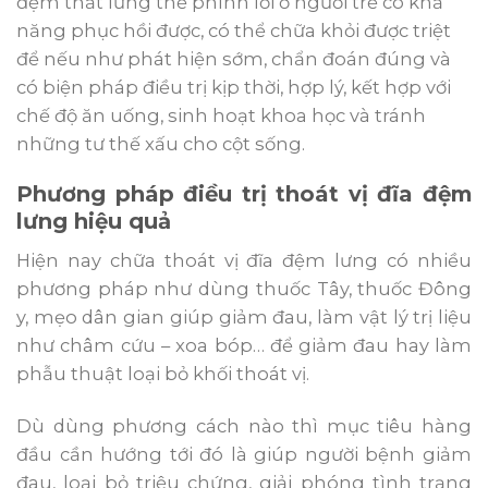
đệm thắt lưng thể phình lồi ở người trẻ có khả
năng phục hồi được, có thể chữa khỏi được triệt
để nếu như phát hiện sớm, chẩn đoán đúng và
có biện pháp điều trị kịp thời, hợp lý, kết hợp với
chế độ ăn uống, sinh hoạt khoa học và tránh
những tư thế xấu cho cột sống.
Phương pháp điều trị thoát vị đĩa đệm
lưng hiệu quả
Hiện nay chữa thoát vị đĩa đệm lưng có nhiều
phương pháp như dùng thuốc Tây, thuốc Đông
y, mẹo dân gian giúp giảm đau, làm vật lý trị liệu
như châm cứu – xoa bóp… để giảm đau hay làm
phẫu thuật loại bỏ khối thoát vị.
Dù dùng phương cách nào thì mục tiêu hàng
đầu cần hướng tới đó là giúp người bệnh giảm
đau, loại bỏ triệu chứng, giải phóng tình trạng