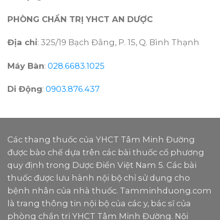
PHÒNG CHẨN TRỊ YHCT AN DƯỢC
Địa chỉ
: 325/19 Bạch Đằng, P. 15, Q. Bình Thạnh
Máy Bàn
:
028.6683.1025
Di Động
:
0903.876.437
Các thang thuốc của YHCT Tâm Minh Đường
được bào chế dựa trên các bài thuốc cổ phương
quy định trong Dược Điển Việt Nam 5. Các bài
thuốc được lưu hành nội bộ chỉ sử dụng cho
bệnh nhân của nhà thuốc. Tamminhduong.com
là trang thông tin nội bộ của các y, bác sĩ của
phòng chẩn trị YHCT Tâm Minh Đường. Nội