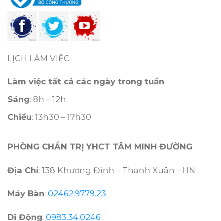
LỊCH LÀM VIỆC
Làm việc tất cả các ngày trong tuần
Sáng
: 8h – 12h
Chiều
: 13h30 – 17h30
PHÒNG CHẨN TRỊ YHCT TÂM MINH ĐƯỜNG
Địa Chỉ
: 138 Khương Đình – Thanh Xuân – HN
Máy Bàn
:
02462.9779.23
Di Động
:
0983.34.0246